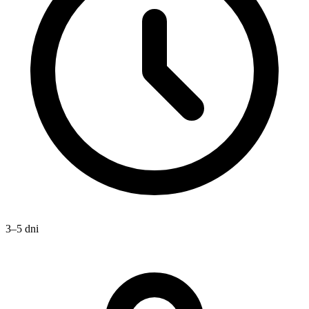
3–5 dni